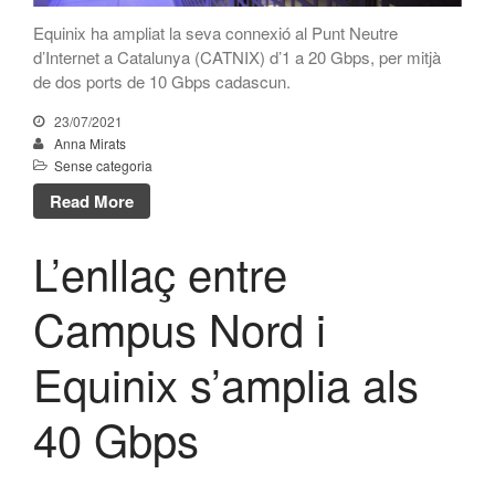
febrer 2017
Equinix ha ampliat la seva connexió al Punt Neutre
gener 2017
d’Internet a Catalunya (CATNIX) d’1 a 20 Gbps, per mitjà
de dos ports de 10 Gbps cadascun.
desembre 2016
novembre 2016
23/07/2021
Anna Mirats
octubre 2016
Sense categoria
setembre 2016
Read More
juny 2016
maig 2016
L’enllaç entre
abril 2016
Campus Nord i
febrer 2016
desembre 2015
Equinix s’amplia als
novembre 2015
octubre 2015
40 Gbps
juny 2015
abril 2015