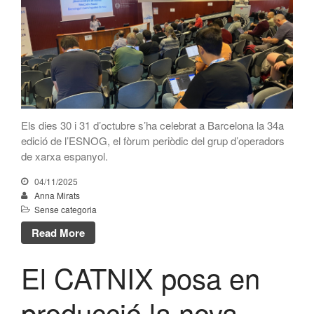
Orange amplia la seva
connexió al CATNIX
El CATNIX
Guifi.net consolida la seva
connectivitat al CATNIX amb la
migració a Templus
Netcloudify es connecta al
CATNIX
Els dies 30 i 31 d’octubre s’ha celebrat a Barcelona la 34a
Xerrada sobre l’evolució cap a
edició de l’ESNOG, el fòrum periòdic del grup d’operadors
l’automatització de xarxes, del
de xarxa espanyol.
BGP a la intel·ligència artificial
El CATNIX renova el servidor
04/11/2025
arrel J de DNS
Anna Mirats
Sense categoria
Read More
El CATNIX posa en
juliol 2026
juny 2026
producció la nova
abril 2026