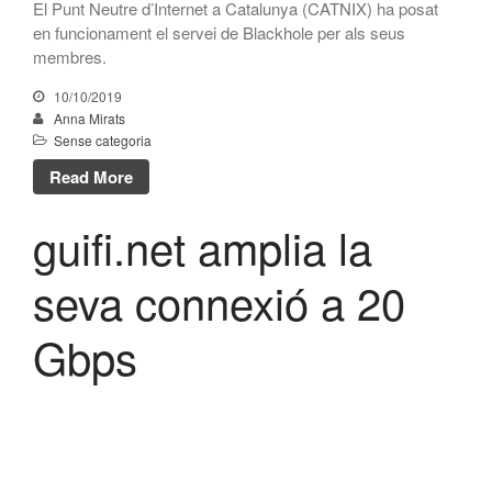
El Punt Neutre d’Internet a Catalunya (CATNIX) ha posat
en funcionament el servei de Blackhole per als seus
desembre 2009
membres.
octubre 2009
juliol 2009
10/10/2019
Anna Mirats
juny 2009
Sense categoria
maig 2009
Read More
març 2009
guifi.net amplia la
seva connexió a 20
Sense categoria
Gbps
Entra
Canal de les entrades
Canal dels comentaris