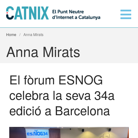
Home
/
Anna Mirats
Anna Mirats
El fòrum ESNOG
Connecta’t
celebra la seva 34a
Serveis
edició a Barcelona
Xarxes connectades
Informació tècnica