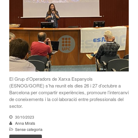
juliol 2022
maig 2022
març 2022
febrer 2022
gener 2022
desembre 2021
novembre 2021
octubre 2021
juliol 2021
El Grup d’Operadors de Xarxa Espanyols
juny 2021
(ESNOG/GORE) s’ha reunit els dies 26 i 27 d’octubre a
Barcelona per compartir experiències, promoure l’intercanvi
maig 2021
de coneixements i la col·laboració entre professionals del
febrer 2021
sector.
gener 2021
30/10/2023
novembre 2020
Anna Mirats
octubre 2020
Sense categoria