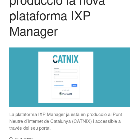
febrer 2026
plataforma IXP
desembre 2025
Manager
novembre 2025
octubre 2025
juliol 2025
juny 2025
maig 2025
abril 2025
març 2025
febrer 2025
gener 2025
desembre 2024
La plataforma IXP Manager ja està en producció al Punt
novembre 2024
Neutre d’Internet de Catalunya (CATNIX) i accessible a
octubre 2024
través del seu portal.
juliol 2024
30/10/2025