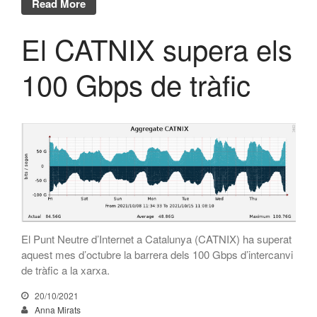
setembre 2020
Read More
juliol 2020
El CATNIX supera els
juny 2020
maig 2020
100 Gbps de tràfic
abril 2020
març 2020
febrer 2020
desembre 2019
novembre 2019
octubre 2019
maig 2019
abril 2019
El Punt Neutre d’Internet a Catalunya (CATNIX) ha superat
febrer 2019
aquest mes d’octubre la barrera dels 100 Gbps d’intercanvi
de tràfic a la xarxa.
gener 2019
novembre 2018
20/10/2021
Anna Mirats
octubre 2018