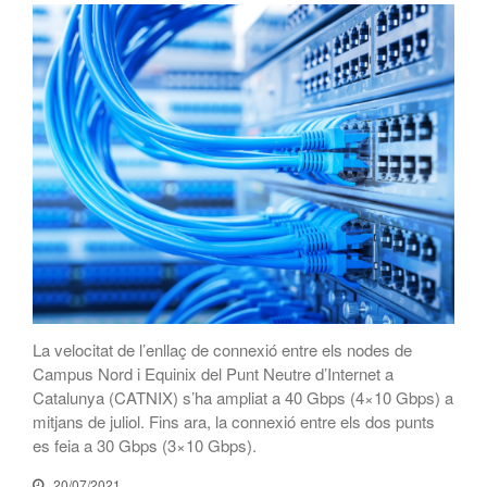
febrer 2015
octubre 2014
agost 2014
juliol 2014
juny 2014
abril 2014
novembre 2013
octubre 2013
juny 2013
maig 2013
abril 2013
La velocitat de l’enllaç de connexió entre els nodes de
febrer 2013
Campus Nord i Equinix del Punt Neutre d’Internet a
Catalunya (CATNIX) s’ha ampliat a 40 Gbps (4×10 Gbps) a
gener 2013
mitjans de juliol. Fins ara, la connexió entre els dos punts
novembre 2012
es feia a 30 Gbps (3×10 Gbps).
octubre 2012
20/07/2021