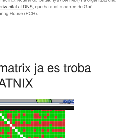
privacitat al DNS
, que ha anat a càrrec de Gaël
aring House (PCH).
matrix ja es troba
CATNIX