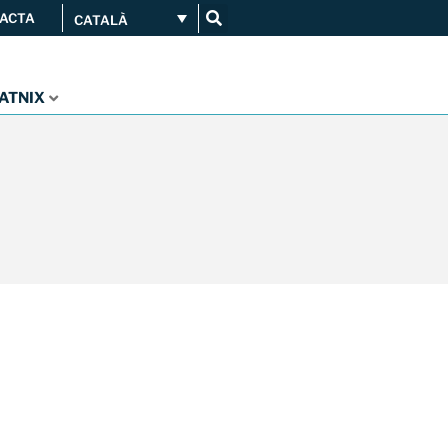
ACTA
CATALÀ
CATNIX
Connecta’t
Serveis
...
Orange amplia la seva
connexió al CATNIX
Guifi.net consolida la seva