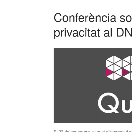
Conferència so
privacitat al D
El 23 de novembre, el punt d’intercanvi 