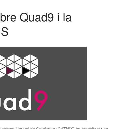
bre Quad9 i la
NS
d’Internet Neutral de Catalunya (CATNIX) ha organitzat una