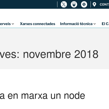
CONT
erveis
Xarxes connectades
Informació tècnica
El 
ives: novembre 2018
a en marxa un node