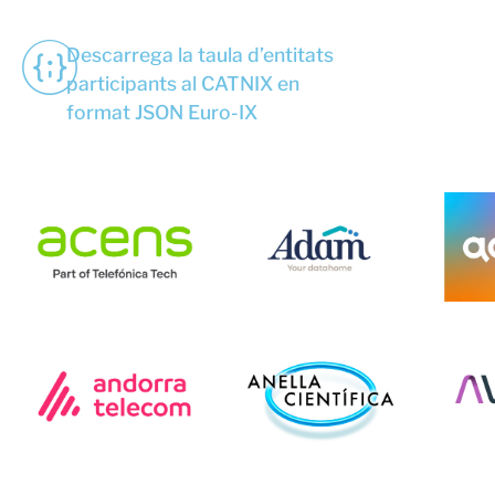
Descarrega la taula d’entitats
participants al CATNIX en
format JSON Euro-IX
Acens
Adam
Andorra Telecom
Anella Científica
Ava