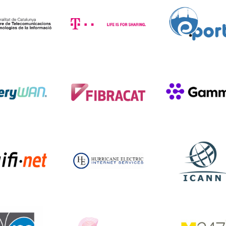
CTTI
Deutsch Telecom
e-Ports
Everywan
Fibracat
Gamma
Abans Altecom
Guifi.net
Hurricane Electric
ICANN