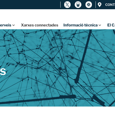
CONT
erveis
Xarxes connectades
Informació tècnica
El 
s