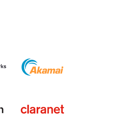
Netcloudify es connecta al
CATNIX
Xerrada sobre l’evolució cap a
l’automatització de xarxes, del
BGP a la intel·ligència artificial
El CATNIX renova el servidor
arrel J de DNS
juliol 2026
s
juny 2026
Akamai
abril 2026
febrer 2026
desembre 2025
novembre 2025
octubre 2025
Claranet