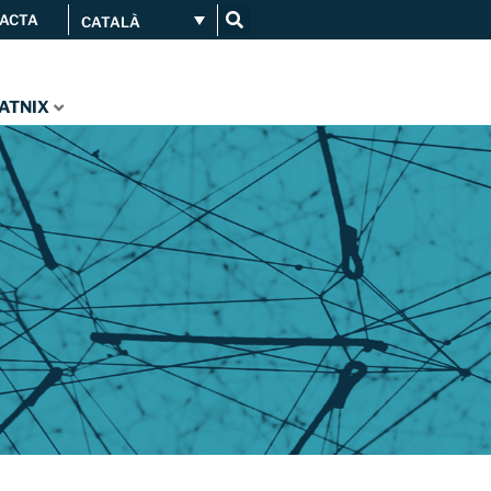
ACTA
CATALÀ
Connecta’t
Serveis
...
CATNIX
Orange amplia la seva
connexió al CATNIX
Guifi.net consolida la seva
connectivitat al CATNIX amb la
migració a Templus