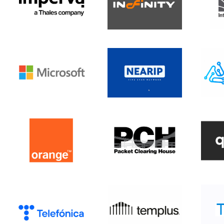
Imperva Inc
Infinity Networks
Microsoft
Near IP
N
Orange
PCH