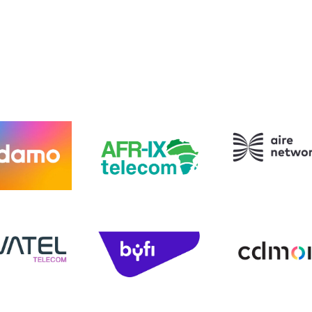
Aire Network
Adamo
AFR-IX
tel Telecom
Byfi
CDMON