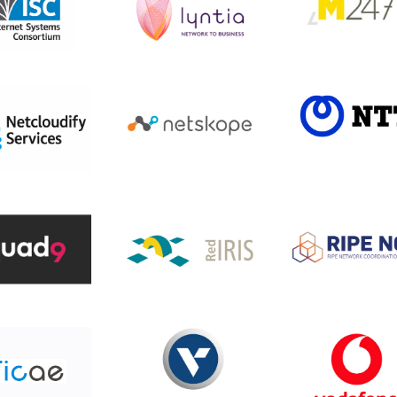
ISC
Lyntia Networks
M247 Europe S
NTT
etcloudify
Netskope
Quad9
Red IRIS
RIPE NCC