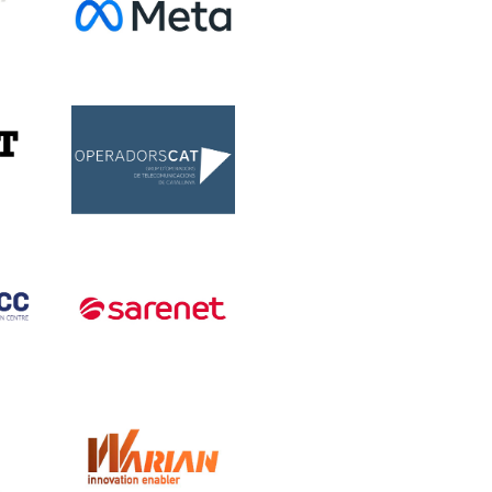
novembre 2023
octubre 2023
setembre 2023
RL
Meta
juliol 2023
maig 2023
abril 2023
març 2023
gener 2023
Operadors.cat
Operadors.cat
desembre 2022
novembre 2022
octubre 2022
juliol 2022
Sarenet
maig 2022
març 2022
febrer 2022