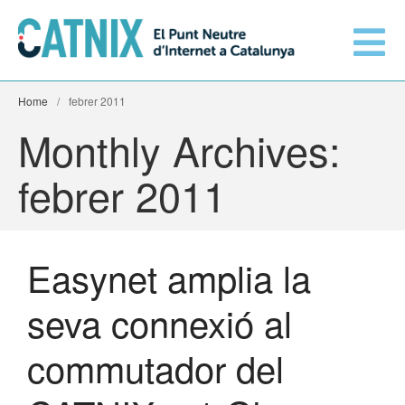
Home
/
febrer 2011
Connecta’t
Monthly Archives:
Serveis
febrer 2011
Xarxes connectades
Easynet amplia la
Informació tècnica
Orange amplia la seva
seva connexió al
connexió al CATNIX
El CATNIX
Guifi.net consolida la seva
commutador del
connectivitat al CATNIX amb la
migració a Templus
Netcloudify es connecta al