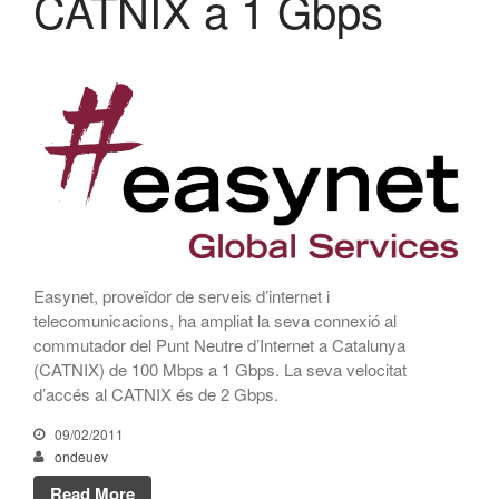
CATNIX a 1 Gbps
CATNIX
Xerrada sobre l’evolució cap a
l’automatització de xarxes, del
BGP a la intel·ligència artificial
El CATNIX renova el servidor
arrel J de DNS
juliol 2026
Easynet, proveïdor de serveis d’internet i
juny 2026
telecomunicacions, ha ampliat la seva connexió al
abril 2026
commutador del Punt Neutre d’Internet a Catalunya
febrer 2026
(CATNIX) de 100 Mbps a 1 Gbps. La seva velocitat
d’accés al CATNIX és de 2 Gbps.
desembre 2025
novembre 2025
09/02/2011
ondeuev
octubre 2025
Read More
juliol 2025