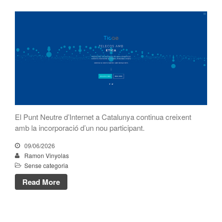
gener 2022
desembre 2021
novembre 2021
octubre 2021
juliol 2021
juny 2021
maig 2021
febrer 2021
El Punt Neutre d’Internet a Catalunya continua creixent
gener 2021
amb la incorporació d’un nou participant.
novembre 2020
09/06/2026
octubre 2020
Ramon Vinyolas
Sense categoria
setembre 2020
Read More
juliol 2020
juny 2020
maig 2020