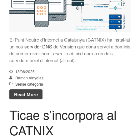
novembre 2023
octubre 2023
setembre 2023
juliol 2023
El Punt Neutre d’Internet a Catalunya (CATNIX) ha instal·lat
maig 2023
un nou
servidor DNS
de Verisign que dona servei a dominis
de primer nivell com
.com
i
.net
, així com a un dels
abril 2023
servidors arrel d’internet (J-root).
març 2023
18/06/2026
gener 2023
Ramon Vinyolas
desembre 2022
Sense categoria
novembre 2022
Read More
octubre 2022
Ticae s’incorpora al
juliol 2022
maig 2022
CATNIX
març 2022
febrer 2022