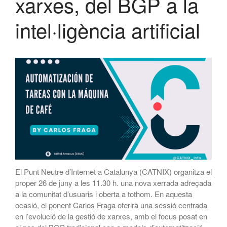
xarxes, del BGP a la
migració a Templus
Netcloudify es connecta al
intel·ligència artificial
CATNIX
Xerrada sobre l’evolució cap a
l’automatització de xarxes, del
BGP a la intel·ligència artificial
El CATNIX renova el servidor
arrel J de DNS
juliol 2026
juny 2026
abril 2026
El Punt Neutre d’Internet a Catalunya (CATNIX) organitza el
proper 26 de juny a les 11.30 h. una nova xerrada adreçada
febrer 2026
a la comunitat d’usuaris i oberta a tothom. En aquesta
desembre 2025
ocasió, el ponent Carlos Fraga oferirà una sessió centrada
novembre 2025
en l’evolució de la gestió de xarxes, amb el focus posat en