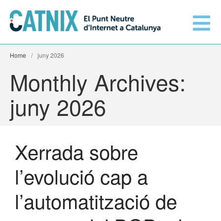
Home
/
juny 2026
Monthly Archives:
Connecta’t
juny 2026
Serveis
Xarxes connectades
Xerrada sobre
Informació tècnica
l’evolució cap a
Orange amplia la seva
connexió al CATNIX
l’automatització de
El CATNIX
Guifi.net consolida la seva
connectivitat al CATNIX amb la