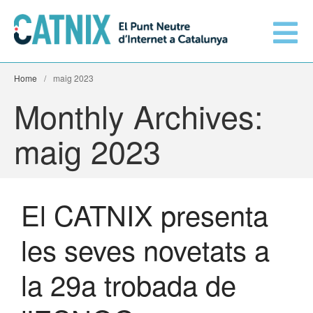
Home
/
maig 2023
Connecta’t
Monthly Archives:
Serveis
maig 2023
Xarxes connectades
El CATNIX presenta
Informació tècnica
Orange amplia la seva
les seves novetats a
connexió al CATNIX
El CATNIX
Guifi.net consolida la seva
la 29a trobada de
connectivitat al CATNIX amb la
migració a Templus
Netcloudify es connecta al