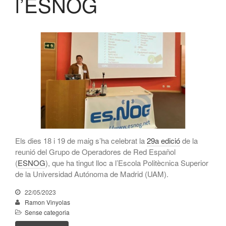
l’ESNOG
CATNIX
Xerrada sobre l’evolució cap a
l’automatització de xarxes, del
BGP a la intel·ligència artificial
El CATNIX renova el servidor
arrel J de DNS
juliol 2026
juny 2026
Els dies 18 i 19 de maig s’ha celebrat la
29a edició
de la
abril 2026
reunió del Grupo de Operadores de Red Español
(
ESNOG
), que ha tingut lloc a l’Escola Politècnica Superior
febrer 2026
de la Universidad Autónoma de Madrid (UAM).
desembre 2025
22/05/2023
novembre 2025
Ramon Vinyolas
octubre 2025
Sense categoria
juliol 2025