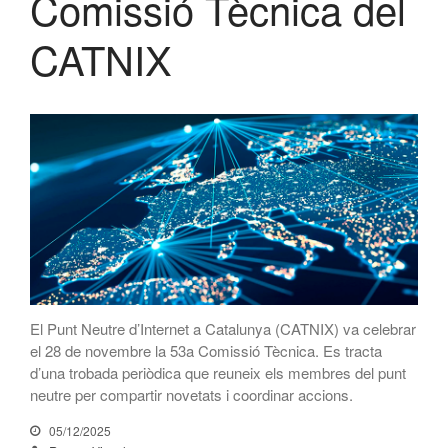
Comissió Tècnica del
CATNIX
CATNIX
Xerrada sobre l’evolució cap a
l’automatització de xarxes, del
BGP a la intel·ligència artificial
El CATNIX renova el servidor
arrel J de DNS
juliol 2026
juny 2026
abril 2026
febrer 2026
El Punt Neutre d’Internet a Catalunya (CATNIX) va celebrar
el 28 de novembre la 53a Comissió Tècnica. Es tracta
desembre 2025
d’una trobada periòdica que reuneix els membres del punt
novembre 2025
neutre per compartir novetats i coordinar accions.
octubre 2025
05/12/2025
juliol 2025