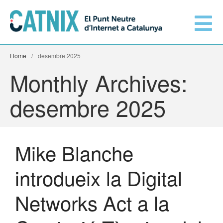
Home
/
desembre 2025
Connecta’t
Monthly Archives:
Serveis
desembre 2025
Xarxes connectades
Mike Blanche
Informació tècnica
Orange amplia la seva
introdueix la Digital
connexió al CATNIX
El CATNIX
Guifi.net consolida la seva
Networks Act a la
connectivitat al CATNIX amb la
migració a Templus
Netcloudify es connecta al