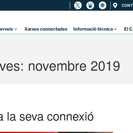
CONT
erveis
Xarxes connectades
Informació tècnica
El 
ives: novembre 2019
a la seva connexió