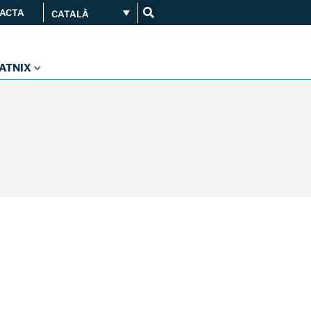
ACTA
CATALÀ
Connecta’t
Serveis
...
CATNIX
Orange amplia la seva
connexió al CATNIX
Guifi.net consolida la seva
connectivitat al CATNIX amb la
migració a Templus