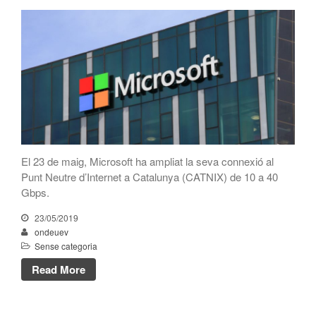
CATNIX
Xerrada sobre l’evolució cap a
l’automatització de xarxes, del
BGP a la intel·ligència artificial
El CATNIX renova el servidor
arrel J de DNS
El 23 de maig, Microsoft ha ampliat la seva connexió al
juliol 2026
Punt Neutre d’Internet a Catalunya (CATNIX) de 10 a 40
juny 2026
Gbps.
abril 2026
23/05/2019
febrer 2026
ondeuev
Sense categoria
desembre 2025
Read More
novembre 2025
octubre 2025
juliol 2025