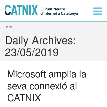
Home
Connecta’t
Daily Archives:
Serveis
23/05/2019
Xarxes connectades
Microsoft amplia la
Informació tècnica
Orange amplia la seva
seva connexió al
connexió al CATNIX
El CATNIX
Guifi.net consolida la seva
CATNIX
connectivitat al CATNIX amb la
migració a Templus
Netcloudify es connecta al