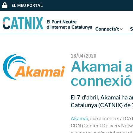
EL MEU PORTAL
Connecta’t
S
16/04/2020
Akamai a
connexió
El 7 d'abril, Akamai ha 
Catalunya (CATNIX) de 
Akamai
, que accedeix al CA
CDN (Content Delivery Netwo
clients un accés a internet r