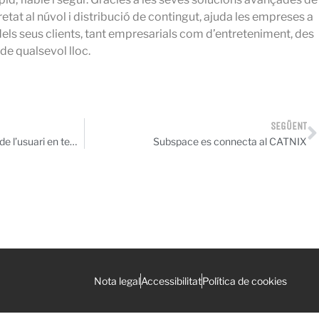
tat al núvol i distribució de contingut, ajuda les empreses a
dels seus clients, tant empresarials com d’entreteniment, des
 de qualsevol lloc.
SEGÜENT
El CATNIX i el CSUC, al costat de l’usuari en temps de pandèmia
Subspace es connecta al CATNIX
Nota legal
Accessibilitat
Política de cookies