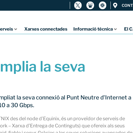
CONT
erveis
Xarxes connectades
Informació tècnica
El 
mplia la seva
ampliat la seva connexió al Punt Neutre d'Internet a
10 a 30 Gbps.
TNIX des del node d’Equinix, és un proveïdor de serveis de
rk – Xarxa d’Entrega de Continguts) que ofereix als seus
àpid, fiable i segur. Gràcies a les seves solucions avançades de