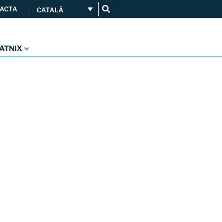
ACTA
CATALÀ
Connecta’t
Serveis
...
CATNIX
Orange amplia la seva
connexió al CATNIX
Guifi.net consolida la seva
connectivitat al CATNIX amb la
migració a Templus
Netcloudify es connecta al