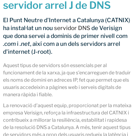
servidor arrel J de DNS
CATNIX
Xerrada sobre l’evolució cap a
El Punt Neutre d'Internet a Catalunya (CATNIX)
l’automatització de xarxes, del
BGP a la intel·ligència artificial
ha instal·lat un nou
servidor DNS
de Verisign
El CATNIX renova el servidor
que dona servei a dominis de primer nivell com
arrel J de DNS
.com
i
.net
, així com a un dels servidors arrel
d'internet (J-root).
Aquest tipus de servidors són essencials per al
funcionament de la xarxa, ja que s’encarreguen de traduir
juliol 2026
els noms de domini en adreces IP, fet que permet que els
juny 2026
usuaris accedeixin a pàgines web i serveis digitals de
abril 2026
manera ràpida i fiable.
febrer 2026
La renovació d’aquest equip, proporcionat per la mateixa
desembre 2025
empresa Verisign, reforça la infraestructura del CATNIX i
novembre 2025
contribueix a millorar la resiliència, estabilitat i rapidesa
octubre 2025
de la resolució DNS a Catalunya. A més, tenir aquest tipus
de servidors més a prop dels usuaris redueix la latència i
juliol 2025