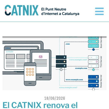
Connecta’t
Serveis
Xarxes connectades
Informació tècnica
Orange amplia la seva
connexió al CATNIX
El CATNIX
Guifi.net consolida la seva
connectivitat al CATNIX amb la
18/06/2026
migració a Templus
El CATNIX renova el
Netcloudify es connecta al