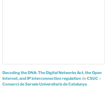
novembre 2023
octubre 2023
setembre 2023
juliol 2023
maig 2023
abril 2023
març 2023
gener 2023
desembre 2022
novembre 2022
Decoding the DNA: The Digital Networks Act, the Open
octubre 2022
Internet, and IP interconnection regulation
de
CSUC –
juliol 2022
Consorci de Serveis Universitaris de Catalunya
maig 2022
març 2022
febrer 2022