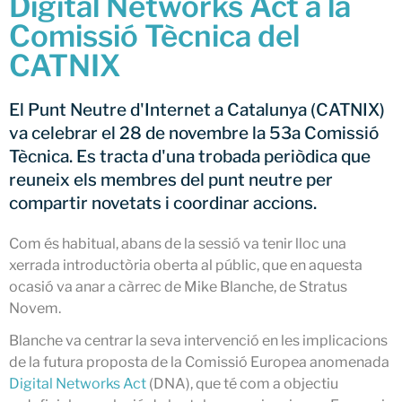
Digital Networks Act a la
Netcloudify es connecta al
Comissió Tècnica del
CATNIX
CATNIX
Xerrada sobre l’evolució cap a
l’automatització de xarxes, del
BGP a la intel·ligència artificial
El Punt Neutre d'Internet a Catalunya (CATNIX)
El CATNIX renova el servidor
va celebrar el 28 de novembre la 53a Comissió
arrel J de DNS
Tècnica. Es tracta d'una trobada periòdica que
reuneix els membres del punt neutre per
compartir novetats i coordinar accions.
juliol 2026
Com és habitual, abans de la sessió va tenir lloc una
juny 2026
xerrada introductòria oberta al públic, que en aquesta
abril 2026
ocasió va anar a càrrec de Mike Blanche, de Stratus
Novem.
febrer 2026
desembre 2025
Blanche va centrar la seva intervenció en les implicacions
de la futura proposta de la Comissió Europea anomenada
novembre 2025
Digital Networks Act
(DNA), que té com a objectiu
octubre 2025