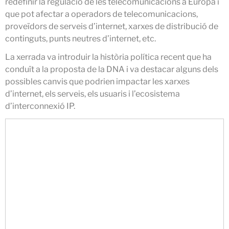
redefinir la regulació de les telecomunicacions a Europa i
juliol 2025
que pot afectar a operadors de telecomunicacions,
juny 2025
proveïdors de serveis d’internet, xarxes de distribució de
continguts, punts neutres d’internet, etc.
maig 2025
abril 2025
La xerrada va introduir la història política recent que ha
març 2025
conduït a la proposta de la DNA i va destacar alguns dels
possibles canvis que podrien impactar les xarxes
febrer 2025
d’internet, els serveis, els usuaris i l’ecosistema
gener 2025
d’interconnexió IP.
desembre 2024
novembre 2024
octubre 2024
juliol 2024
juny 2024
maig 2024
abril 2024
desembre 2023