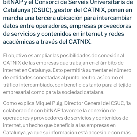
bitNAP y el Consorci de Serveis Universitaris de
Netcloudify se conecta al
CATNIX
Catalunya (CSUC), gestor del CATNIX, ponen en
marcha una tercera ubicación para intercambiar
Conferencia sobre la evolución
hacia la automatización de
datos entre operadores, empresas proveedoras
redes, del BGP a la inteligencia
de servicios y contenidos en internet y redes
artificial
académicas a través del CATNIX.
El CATNIX renueva el servidor
raíz J de DNS
El objetivo es ampliar las posibilidades de conexión al
CATNIX de las empresas que trabajan en el ámbito de
internet en Catalunya. Esto permitirá aumentar el número
de entidades conectadas al punto neutro, así como el
julio 2026
tráfico intercambiado, con beneficios tanto para el tejido
junio 2026
empresarial como para la sociedad catalana.
abril 2026
Como explica Miquel Puig, Director General del CSUC, ‘la
febrero 2026
colaboración con bitNAP favorece la conexión de
operadores y proveedores de servicios y contenidos de
diciembre 2025
internet, un hecho que beneficia a las empresas en
noviembre 2025
Catalunya, ya que su información está accesible con más
octubre 2025