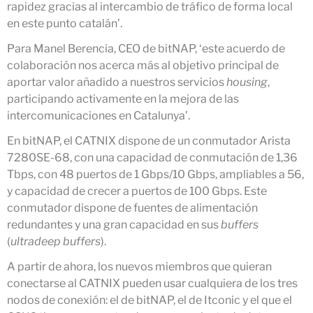
rapidez gracias al intercambio de tráfico de forma local
julio 2025
en este punto catalán’.
junio 2025
Para Manel Berencia, CEO de bitNAP, ‘este acuerdo de
mayo 2025
colaboración nos acerca más al objetivo principal de
abril 2025
aportar valor añadido a nuestros servicios
housing
,
participando activamente en la mejora de las
marzo 2025
intercomunicaciones en Catalunya’.
febrero 2025
En bitNAP, el CATNIX dispone de un conmutador Arista
enero 2025
7280SE-68, con una capacidad de conmutación de 1,36
diciembre 2024
Tbps, con 48 puertos de 1 Gbps/10 Gbps, ampliables a 56,
noviembre 2024
y capacidad de crecer a puertos de 100 Gbps. Este
octubre 2024
conmutador dispone de fuentes de alimentación
redundantes y una gran capacidad en sus
buffers
julio 2024
(
ultradeep buffers
).
junio 2024
A partir de ahora, los nuevos miembros que quieran
mayo 2024
conectarse al CATNIX pueden usar cualquiera de los tres
abril 2024
nodos de conexión: el de bitNAP, el de Itconic y el que el
diciembre 2023