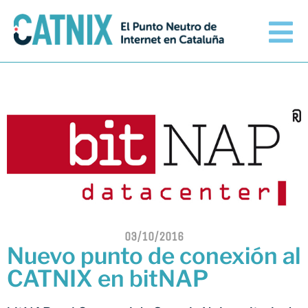
Conéctate
Servicios
Redes conectadas
Información técnica
Orange amplía su conexión al
03/10/2016
CATNIX
Nuevo punto de conexión al
El CATNIX
Guifi.net consolida su
CATNIX en bitNAP
conectividad al CATNIX con la
migración a Templus