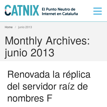
Home
/
junio 2013
Conéctate
Monthly Archives:
Servicios
junio 2013
Redes conectadas
Renovada la réplica
Información técnica
Orange amplía su conexión al
del servidor raíz de
CATNIX
El CATNIX
Guifi.net consolida su
nombres F
conectividad al CATNIX con la
migración a Templus
Netcloudify se conecta al