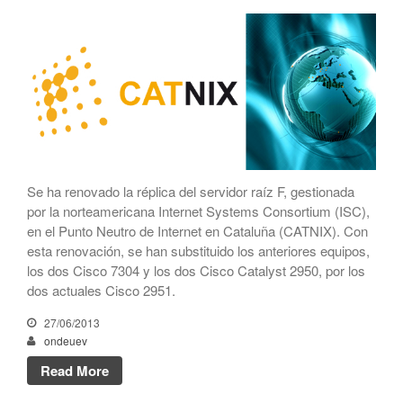
CATNIX
Conferencia sobre la evolución
hacia la automatización de
redes, del BGP a la inteligencia
artificial
El CATNIX renueva el servidor
raíz J de DNS
Se ha renovado la réplica del servidor raíz F, gestionada
por la norteamericana Internet Systems Consortium (ISC),
julio 2026
en el Punto Neutro de Internet en Cataluña (CATNIX). Con
esta renovación, se han substituido los anteriores equipos,
junio 2026
los dos Cisco 7304 y los dos Cisco Catalyst 2950, por los
abril 2026
dos actuales Cisco 2951.
febrero 2026
27/06/2013
diciembre 2025
ondeuev
noviembre 2025
Read More
octubre 2025