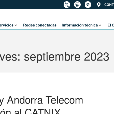
CONT
ervicios
Redes conectadas
Información técnica
El 
ives: septiembre 2023
 y Andorra Telecom
ión al CATNIX