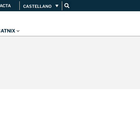
ACTA
CASTELLANO
CATNIX
Conéctate
Servicios
...
Orange amplía su conexión al
CATNIX
Guifi.net consolida su
conectividad al CATNIX con la