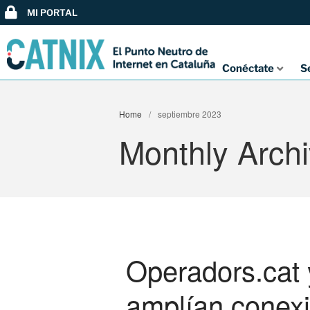
MI PORTAL
Conéctate
S
Home
/
septiembre 2023
Monthly Arch
Operadors.cat
amplían conex