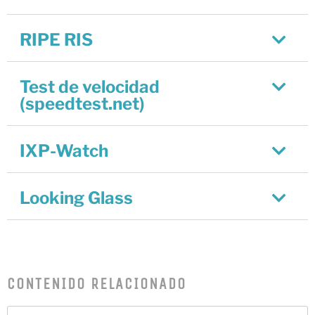
CATNIX
Conferencia sobre la evolución
RIPE RIS
hacia la automatización de
redes, del BGP a la inteligencia
artificial
Test de velocidad
El CATNIX renueva el servidor
(speedtest.net)
raíz J de DNS
IXP-Watch
julio 2026
Looking Glass
junio 2026
abril 2026
febrero 2026
diciembre 2025
CONTENIDO RELACIONADO
noviembre 2025
octubre 2025