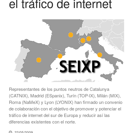
el tráfico de internet
CATNIX
Conferencia sobre la evolución
hacia la automatización de
redes, del BGP a la inteligencia
artificial
El CATNIX renueva el servidor
raíz J de DNS
julio 2026
junio 2026
Representantes de los puntos neutros de Catalunya
abril 2026
(CATNIX), Madrid (ESpanix), Turín (TOP-IX), Milán (MIX),
Roma (NaMeX) y Lyon (LYONIX) han firmado un convenio
febrero 2026
de colaboración con el objetivo de promover y potenciar el
diciembre 2025
tráfico de internet del sur de Europa y reducir así las
noviembre 2025
diferencias existentes con el norte.
octubre 2025
22/05/2009