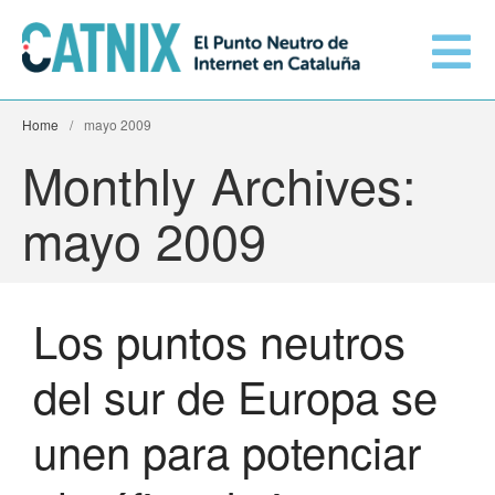
Home
/
mayo 2009
Conéctate
Monthly Archives:
Servicios
mayo 2009
Redes conectadas
Los puntos neutros
Información técnica
Orange amplía su conexión al
del sur de Europa se
CATNIX
El CATNIX
Guifi.net consolida su
unen para potenciar
conectividad al CATNIX con la
migración a Templus
Netcloudify se conecta al