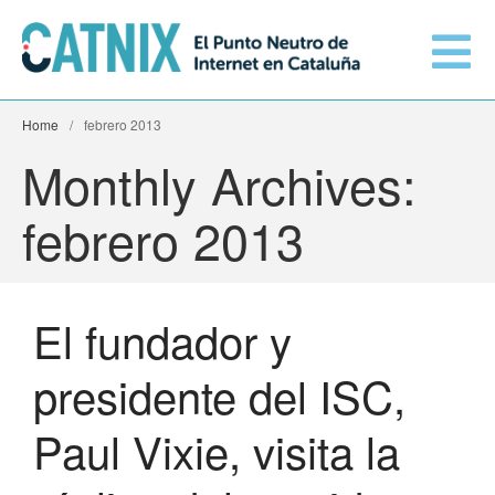
Home
/
febrero 2013
Conéctate
Monthly Archives:
Servicios
febrero 2013
Redes conectadas
El fundador y
Información técnica
Orange amplía su conexión al
presidente del ISC,
CATNIX
El CATNIX
Guifi.net consolida su
Paul Vixie, visita la
conectividad al CATNIX con la
migración a Templus
Netcloudify se conecta al