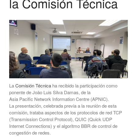
la Comisión Técnica
migración a Templus
Netcloudify se conecta al
CATNIX
Conferencia sobre la evolución
hacia la automatización de
redes, del BGP a la inteligencia
artificial
El CATNIX renueva el servidor
raíz J de DNS
La
Comisión Técnica
ha recibido la participación como
julio 2026
ponente de João Luis Silva Damas, de la
Asia Pacific Network Information Centre (APNIC).
junio 2026
La presentación, celebrada previa a la reunión de esta
abril 2026
comisión, trataba aspectos de los protocolos de red TCP
febrero 2026
(Transmission Control Protocol), QUIC (Quick UDP
Internet Connections) y el algoritmo BBR de control de
diciembre 2025
congestión de redes.
noviembre 2025