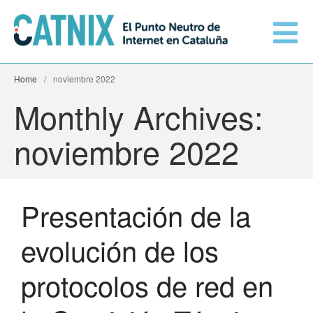
Home
/
noviembre 2022
Monthly Archives:
Conéctate
noviembre 2022
Servicios
Redes conectadas
Presentación de la
Información técnica
evolución de los
Orange amplía su conexión al
CATNIX
protocolos de red en
El CATNIX
Guifi.net consolida su
conectividad al CATNIX con la