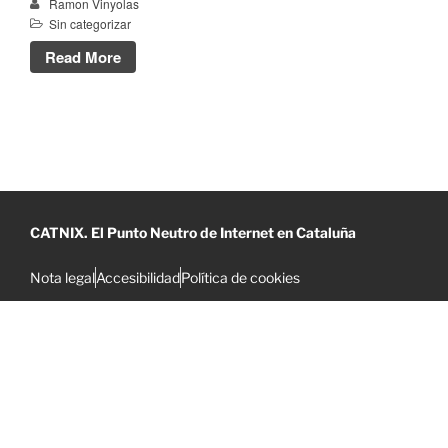
Ramon Vinyolas
mayo 2020
Sin categorizar
abril 2020
Read More
marzo 2020
febrero 2020
diciembre 2019
noviembre 2019
octubre 2019
mayo 2019
CATNIX. El Punto Neutro de Internet en Cataluña
abril 2019
febrero 2019
Nota legal
Accesibilidad
Política de cookies
enero 2019
noviembre 2018
octubre 2018
septiembre 2018
julio 2018
junio 2018