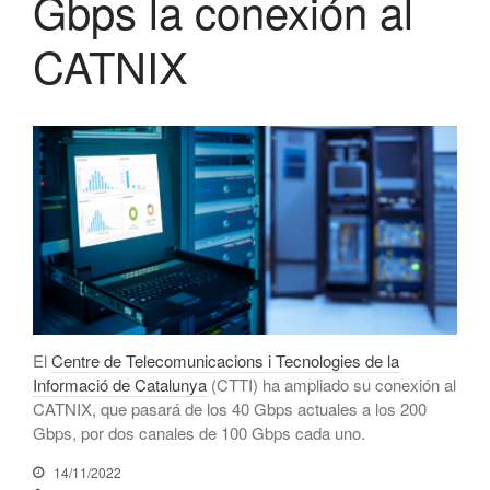
Gbps la conexión al
febrero 2022
CATNIX
enero 2022
diciembre 2021
noviembre 2021
octubre 2021
julio 2021
junio 2021
mayo 2021
febrero 2021
enero 2021
noviembre 2020
El
Centre de Telecomunicacions i Tecnologies de la
octubre 2020
Informació de Catalunya
(CTTI) ha ampliado su conexión al
septiembre 2020
CATNIX, que pasará de los 40 Gbps actuales a los 200
Gbps, por dos canales de 100 Gbps cada uno.
julio 2020
junio 2020
14/11/2022