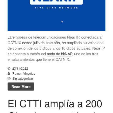
diciembre 2023
noviembre 2023
octubre 2023
septiembre 2023
julio 2023
La empresa de telecomunicaciones Near IP, conectada al
mayo 2023
CATNIX
desde julio de este año
, ha ampliado su velocidad
de conexión de los 5 Gbps a los 10 Gbps actuales. Near IP
abril 2023
se conecta a través del
nodo de bitNAP
, uno de los tres
marzo 2023
emplazamientos que tiene el CATNIX.
enero 2023
23/11/2022
diciembre 2022
Ramon Vinyolas
Sin categorizar
noviembre 2022
Read More
octubre 2022
julio 2022
El CTTI amplía a 200
mayo 2022
marzo 2022