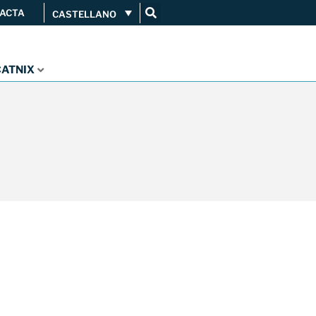
ACTA
CASTELLANO
Conéctate
Servicios
...
CATNIX
Orange amplía su conexión al
CATNIX
Guifi.net consolida su
conectividad al CATNIX con la
migración a Templus