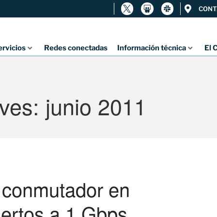
CONT
ervicios
Redes conectadas
Información técnica
El 
ves: junio 2011
l conmutador en
uertos a 1 Gbps