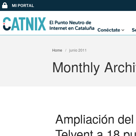
MI PORTAL
Conéctate
S
Home
/
junio 2011
Monthly Archi
Ampliación de
Telvent a 18 p