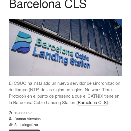
Barcelona CLS
Netcloudify se conecta al
CATNIX
Conferencia sobre la evolución
hacia la automatización de
redes, del BGP a la inteligencia
artificial
El CATNIX renueva el servidor
raíz J de DNS
julio 2026
El CSUC ha instalado un nuevo servidor de sincronización
de tiempo (NTP, de las siglas en inglés, Network Time
junio 2026
Protocol) en el punto de presencia que el CATNIX tiene en
abril 2026
la Barcelona Cable Landing Station (
Barcelona CLS
).
febrero 2026
12/06/2025
diciembre 2025
Ramon Vinyolas
noviembre 2025
Sin categorizar