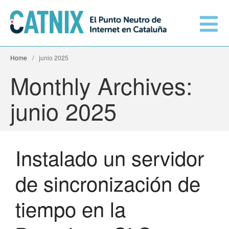
Home
/
junio 2025
Conéctate
Monthly Archives:
junio 2025
Servicios
Redes conectadas
Instalado un servidor
Información técnica
de sincronización de
Orange amplía su conexión al
CATNIX
El CATNIX
tiempo en la
Guifi.net consolida su
conectividad al CATNIX con la
migración a Templus