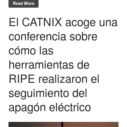
octubre 2025
Read More
julio 2025
El CATNIX acoge una
junio 2025
mayo 2025
conferencia sobre
abril 2025
marzo 2025
cómo las
febrero 2025
herramientas de
enero 2025
diciembre 2024
RIPE realizaron el
noviembre 2024
octubre 2024
seguimiento del
julio 2024
apagón eléctrico
junio 2024
mayo 2024
abril 2024
diciembre 2023