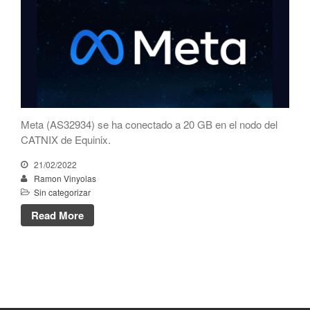
CATNIX
Conferencia sobre la evolución
hacia la automatización de
redes, del BGP a la inteligencia
artificial
El CATNIX renueva el servidor
raíz J de DNS
Meta (AS32934) se ha conectado a 20 GB en el nodo del
CATNIX de Equinix.
21/02/2022
julio 2026
Ramon Vinyolas
Sin categorizar
junio 2026
Read More
abril 2026
febrero 2026
diciembre 2025
noviembre 2025
octubre 2025