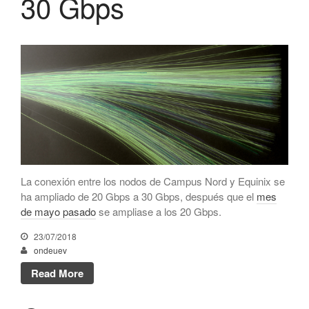
30 Gbps
Netcloudify se conecta al
CATNIX
Conferencia sobre la evolución
hacia la automatización de
redes, del BGP a la inteligencia
artificial
El CATNIX renueva el servidor
raíz J de DNS
La conexión entre los nodos de Campus Nord y Equinix se
julio 2026
ha ampliado de 20 Gbps a 30 Gbps, después que el
mes
junio 2026
de mayo pasado
se ampliase a los 20 Gbps.
abril 2026
23/07/2018
febrero 2026
ondeuev
diciembre 2025
Read More
noviembre 2025