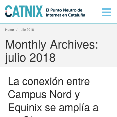
Home
/
julio 2018
Conéctate
Monthly Archives:
Servicios
julio 2018
Redes conectadas
La conexión entre
Información técnica
Campus Nord y
Orange amplía su conexión al
CATNIX
El CATNIX
Guifi.net consolida su
Equinix se amplía a
conectividad al CATNIX con la
migración a Templus