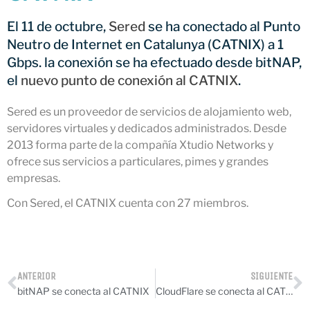
CATNIX
El 11 de octubre,
Sered
se ha conectado al Punto
Conferencia sobre la evolución
hacia la automatización de
Neutro de Internet en Catalunya (CATNIX) a 1
redes, del BGP a la inteligencia
Gbps. la conexión se ha efectuado desde bitNAP,
artificial
el
nuevo punto de conexión al CATNIX
.
El CATNIX renueva el servidor
raíz J de DNS
Sered es un proveedor de servicios de alojamiento web,
servidores virtuales y dedicados administrados. Desde
2013 forma parte de la compañía Xtudio Networks y
ofrece sus servicios a particulares, pimes y grandes
julio 2026
empresas.
junio 2026
Con Sered, el CATNIX cuenta con 27 miembros.
abril 2026
febrero 2026
diciembre 2025
ANTERIOR
SIGUIENTE
noviembre 2025
bitNAP se conecta al CATNIX
CloudFlare se conecta al CATNIX
octubre 2025