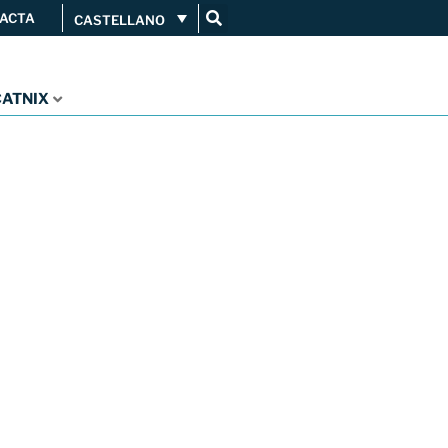
ACTA
CASTELLANO
Conéctate
Servicios
...
CATNIX
Orange amplía su conexión al
CATNIX
Guifi.net consolida su
conectividad al CATNIX con la
migración a Templus
Netcloudify se conecta al