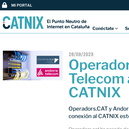
MI PORTAL
Conéctate
S
28/09/2023
Operador
Telecom 
CATNIX
Operadors.CAT y Andor
conexión al CATNIX est