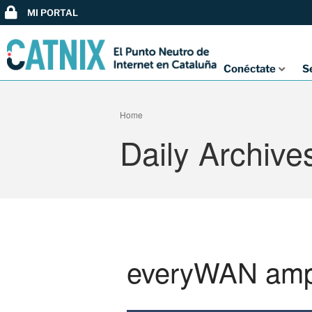
MI PORTAL
Conéctate
S
Home
Daily Archive
everyWAN ampl