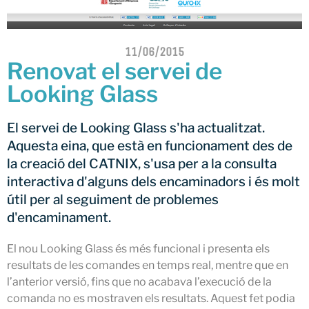
Netcloudify es connecta al
CATNIX
Xerrada sobre l’evolució cap a
l’automatització de xarxes, del
11/06/2015
BGP a la intel·ligència artificial
Renovat el servei de
El CATNIX renova el servidor
Looking Glass
arrel J de DNS
El servei de Looking Glass s'ha actualitzat.
Aquesta eina, que està en funcionament des de
la creació del CATNIX, s'usa per a la consulta
juliol 2026
interactiva d'alguns dels encaminadors i és molt
juny 2026
útil per al seguiment de problemes
abril 2026
d'encaminament.
febrer 2026
desembre 2025
El nou Looking Glass és més funcional i presenta els
resultats de les comandes en temps real, mentre que en
novembre 2025
l’anterior versió, fins que no acabava l’execució de la
octubre 2025
comanda no es mostraven els resultats. Aquest fet podia