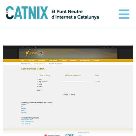
Connecta’t
Serveis
Xarxes connectades
Informació tècnica
Orange amplia la seva
connexió al CATNIX
El CATNIX
Guifi.net consolida la seva
connectivitat al CATNIX amb la
migració a Templus