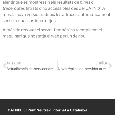
juliol 2025
alentir que es mostressin els resultats de
pings
o
juny 2025
traceroutes
filtrats o no accessibles des del CATNIX. A
més, la nova versió tradueix les adreces automàticament
maig 2025
sense fer passos intermitjos.
abril 2025
A més de renovar el servei, també s’ha reemplaçat el
març 2025
maquinari que hostatja el web per un de nou.
febrer 2025
gener 2025
desembre 2024
novembre 2024
ANTERIOR
SEGÜENT
octubre 2024
Actualització del servidor arrel J i dels TLD ‘.com’ i ‘.net’
Nova rèplica del servidor arrel de noms K
juliol 2024
juny 2024
maig 2024
abril 2024
desembre 2023
CATNIX. El Punt Neutre d'Internet a Catalunya
novembre 2023