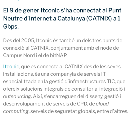
CATNIX
El 9 de gener Itconic s'ha connectat al Punt
Xerrada sobre l’evolució cap a
Neutre d'Internet a Catalunya (CATNIX) a 1
l’automatització de xarxes, del
Gbps.
BGP a la intel·ligència artificial
El CATNIX renova el servidor
Des del 2005, Itconic és també un dels tres punts de
arrel J de DNS
connexió al CATNIX, conjuntament amb el node de
Campus Nord i el de bitNAP.
Itconic
, que es connecta al CATNIX des de les seves
juliol 2026
instal·lacions, és una companyia de serveis IT
especialitzada en la gestió d’infraestructures TIC, que
juny 2026
ofereix solucions integrals de consultoria, integració i
abril 2026
outsourcing
. Així, s’encarreguen del disseny, gestió i
febrer 2026
desenvolupament de serveis de CPD, de
cloud
desembre 2025
computing
, serveis de seguretat globals, entre d’altres.
novembre 2025
octubre 2025
juliol 2025