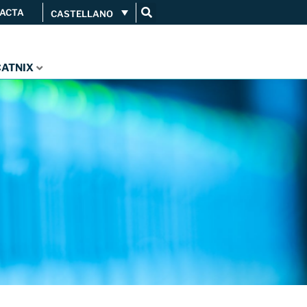
ACTA
CASTELLANO
Conéctate
Servicios
...
CATNIX
Orange amplía su conexión al
CATNIX
Guifi.net consolida su
conectividad al CATNIX con la
migración a Templus