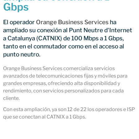
Gbps
CATNIX
Conferencia sobre la evolución
hacia la automatización de
El operador
Orange Business Services
ha
redes, del BGP a la inteligencia
ampliado su conexión al Punt Neutre d'Internet
artificial
a Catalunya (CATNIX) de 100 Mbps a 1 Gbps,
El CATNIX renueva el servidor
tanto en el conmutador como en el acceso al
raíz J de DNS
punto neutro.
Orange Business Services comercializa servicios
avanzados de telecomunicaciones fijas y móviles para
julio 2026
grandes empresas, ofreciendo alta disponibilidad y
junio 2026
rendimiento, con servicios personalizados para cada
abril 2026
cliente.
febrero 2026
Con esta ampliación, ya son 12 de 22 los operadores e ISP
diciembre 2025
que se conectan al CATNIX a 1 Gbps.
noviembre 2025
octubre 2025