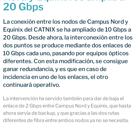
20 Gbps
CATNIX
Conferencia sobre la evolución
hacia la automatización de
La conexión entre los nodos de Campus Nord y
redes, del BGP a la inteligencia
Equinix del CATNIX se ha ampliado de 10 Gbps a
artificial
20 Gbps. Desde ahora, la interconexión entre los
El CATNIX renueva el servidor
dos puntos se produce mediante dos enlaces de
raíz J de DNS
10 Gbps cada uno, pasando por equipos ópticos
diferentes. Con esta modificación, se consigue
ganar redundancia, y es que en caso de
incidencia en uno de los enlaces, el otro
julio 2026
continuará operativo.
junio 2026
abril 2026
La intervención ha servido también para dar de baja el
febrero 2026
enlace de 2 Gbps entre Campus Nord y Equinix, que hasta
ahora servía de backup, y que gracias a las dos rutas
diciembre 2025
diferentes de fibra entre ambos nodos ya no se necesita.
noviembre 2025
octubre 2025