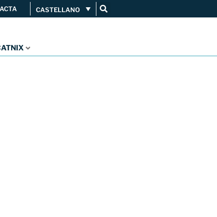
ACTA
CASTELLANO
Conéctate
Servicios
...
CATNIX
Orange amplía su conexión al
CATNIX
Guifi.net consolida su
conectividad al CATNIX con la
migración a Templus