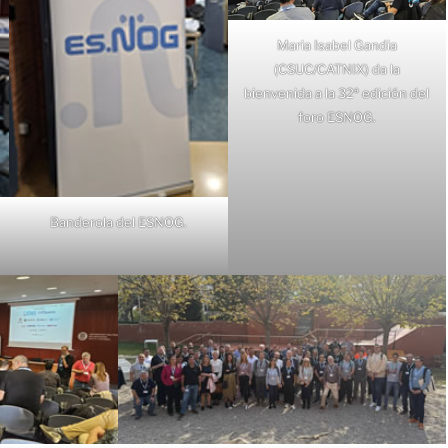
Maria Isabel Gandia
(CSUC/CATNIX) da la
bienvenida a la 32ª edición del
foro ESNOG.
Banderola del ESNOG.