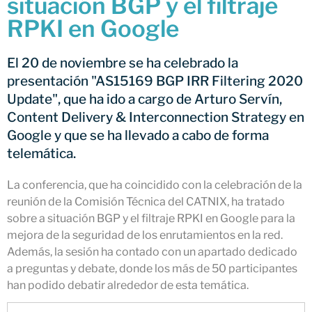
situación BGP y el filtraje
Netcloudify se conecta al
RPKI en Google
CATNIX
Conferencia sobre la evolución
hacia la automatización de
El 20 de noviembre se ha celebrado la
redes, del BGP a la inteligencia
presentación "AS15169 BGP IRR Filtering 2020
artificial
Update", que ha ido a cargo de Arturo Servín,
El CATNIX renueva el servidor
Content Delivery & Interconnection Strategy en
raíz J de DNS
Google y que se ha llevado a cabo de forma
telemática.
La conferencia, que ha coincidido con la celebración de la
julio 2026
reunión de la Comisión Técnica del CATNIX, ha tratado
junio 2026
sobre a situación BGP y el filtraje RPKI en Google para la
abril 2026
mejora de la seguridad de los enrutamientos en la red.
Además, la sesión ha contado con un apartado dedicado
febrero 2026
a preguntas y debate, donde los más de 50 participantes
diciembre 2025
han podido debatir alrededor de esta temática.
noviembre 2025