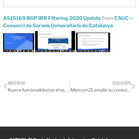
noviembre 2023
octubre 2023
AS15169 BGP IRR Filtering 2020 Update
from
CSUC –
Consorci de Serveis Universitaris de Catalunya
septiembre 2023
julio 2023
mayo 2023
abril 2023
marzo 2023
enero 2023
diciembre 2022
ANTERIOR
SIGUIENTE
Nueva funcionalidad en el espacio personal de la web
Altercom21 amplía su conexión al CATNIX
noviembre 2022
octubre 2022
julio 2022
mayo 2022
marzo 2022
febrero 2022