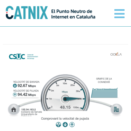
Conéctate
Servicios
Redes conectadas
Información técnica
Orange amplía su conexión al
CATNIX
El CATNIX
Guifi.net consolida su
conectividad al CATNIX con la
migración a Templus