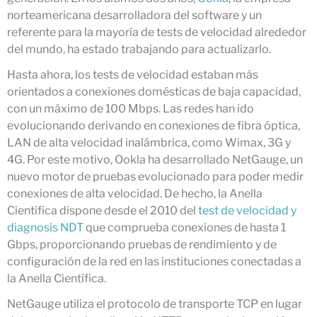
octubre 2025
norteamericana desarrolladora del software y un
julio 2025
referente para la mayoría de tests de velocidad alrededor
junio 2025
del mundo, ha estado trabajando para actualizarlo.
mayo 2025
Hasta ahora, los tests de velocidad estaban más
abril 2025
orientados a conexiones domésticas de baja capacidad,
con un máximo de 100 Mbps. Las redes han ido
marzo 2025
evolucionando derivando en conexiones de fibra óptica,
febrero 2025
LAN de alta velocidad inalámbrica, como Wimax, 3G y
enero 2025
4G. Por este motivo, Ookla ha desarrollado NetGauge, un
diciembre 2024
nuevo motor de pruebas evolucionado para poder medir
conexiones de alta velocidad. De hecho, la Anella
noviembre 2024
Científica dispone desde el 2010 del
test de velocidad y
octubre 2024
diagnosis NDT
que comprueba conexiones de hasta 1
julio 2024
Gbps, proporcionando pruebas de rendimiento y de
junio 2024
configuración de la red en las instituciones conectadas a
mayo 2024
la Anella Científica.
abril 2024
NetGauge utiliza el protocolo de transporte TCP en lugar