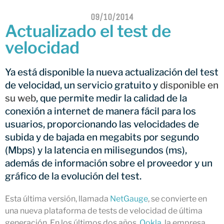
Netcloudify se conecta al
09/10/2014
CATNIX
Actualizado el test de
Conferencia sobre la evolución
velocidad
hacia la automatización de
redes, del BGP a la inteligencia
artificial
Ya está disponible la nueva actualización del test
El CATNIX renueva el servidor
de velocidad, un servicio gratuito y
disponible en
raíz J de DNS
su web
, que permite medir la calidad de la
conexión a internet de manera fácil para los
usuarios, proporcionando las velocidades de
subida y de bajada en megabits por segundo
julio 2026
(Mbps) y la latencia en milisegundos (ms),
junio 2026
además de información sobre el proveedor y un
abril 2026
gráfico de la evolución del test.
febrero 2026
Esta última versión, llamada
NetGauge
, se convierte en
diciembre 2025
una nueva plataforma de tests de velocidad de última
noviembre 2025
generación. En los últimos dos años,
Ookla
, la empresa