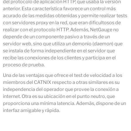
diciembre 2023
del protocolo de aplicación HTTP, que usaba la versión
anterior. Esta característica favorece un control más
noviembre 2023
acurado de las medidas obtenidas y permite realizar tests
octubre 2023
con servidores
proxy
en la red, que eran dificultosos de
septiembre 2023
realizar con el protocolo HTTP. Además, NetGauge no
julio 2023
depende de un componente pasivo a través de un
mayo 2023
servidor web, sino que utiliza un demonio (
daemon
) que
se instala de forma independiente en el servidor que
abril 2023
recibe las conexiones de los clientes y participa en el
marzo 2023
proceso de prueba.
enero 2023
Una de las ventajas que ofrece el test de velocidad a los
diciembre 2022
miembros del CATNIX respecto a otras similares es su
noviembre 2022
independencia del operador que provee la conexión a
octubre 2022
internet. Otra es su ubicación en el punto neutro, que
proporciona una mínima latencia. Además, dispone de un
julio 2022
interfaz amigable y rápida.
mayo 2022
marzo 2022
febrero 2022