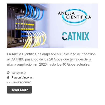
CATNIX
Conferencia sobre la evolución
hacia la automatización de
redes, del BGP a la inteligencia
artificial
El CATNIX renueva el servidor
raíz J de DNS
La Anella Científica ha ampliado su velocidad de conexión
al CATNIX, pasando de los 20 Gbps que tenía desde la
julio 2026
última ampliación en 2020 hasta los 40 Gbps actuales.
junio 2026
13/12/2022
abril 2026
Ramon Vinyolas
febrero 2026
Sin categorizar
diciembre 2025
Read More
noviembre 2025
octubre 2025