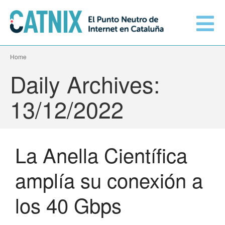
Home
Conéctate
Daily Archives:
Servicios
13/12/2022
Redes conectadas
La Anella Científica
Información técnica
Orange amplía su conexión al
amplía su conexión a
CATNIX
El CATNIX
Guifi.net consolida su
los 40 Gbps
conectividad al CATNIX con la
migración a Templus
Netcloudify se conecta al