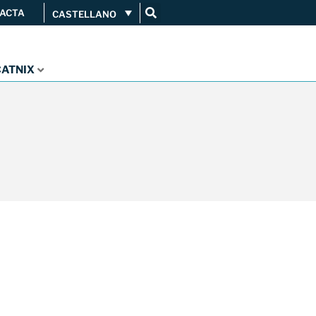
ACTA
CASTELLANO
Conéctate
Servicios
...
CATNIX
Orange amplía su conexión al
CATNIX
Guifi.net consolida su
conectividad al CATNIX con la
migración a Templus