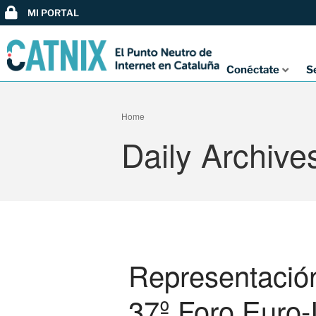
MI PORTAL
Conéctate
S
Home
Daily Archive
Representació
37º Foro Euro-