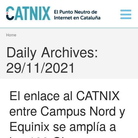
Home
Conéctate
Daily Archives:
Servicios
29/11/2021
Redes conectadas
El enlace al CATNIX
Información técnica
Orange amplía su conexión al
entre Campus Nord y
CATNIX
El CATNIX
Guifi.net consolida su
Equinix se amplía a
conectividad al CATNIX con la
migración a Templus
Netcloudify se conecta al