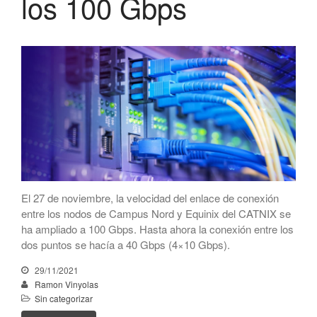
los 100 Gbps
CATNIX
Conferencia sobre la evolución
hacia la automatización de
redes, del BGP a la inteligencia
artificial
El CATNIX renueva el servidor
raíz J de DNS
julio 2026
El 27 de noviembre, la velocidad del enlace de conexión
junio 2026
entre los nodos de Campus Nord y Equinix del CATNIX se
abril 2026
ha ampliado a 100 Gbps. Hasta ahora la conexión entre los
dos puntos se hacía a 40 Gbps (4×10 Gbps).
febrero 2026
diciembre 2025
29/11/2021
Ramon Vinyolas
noviembre 2025
Sin categorizar
octubre 2025