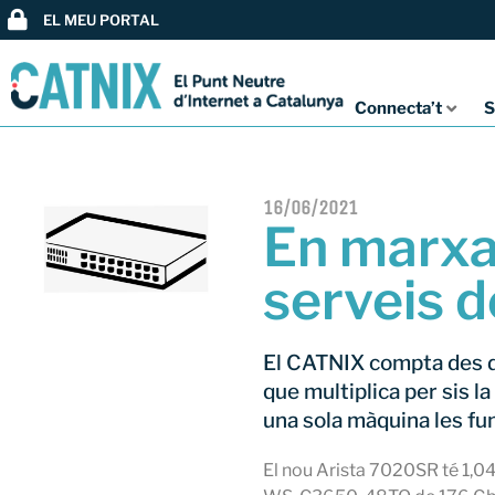
EL MEU PORTAL
Connecta’t
S
16/06/2021
En marxa
serveis 
El CATNIX compta des de
que multiplica per sis l
una sola màquina les fu
El nou Arista 7020SR té 1,04