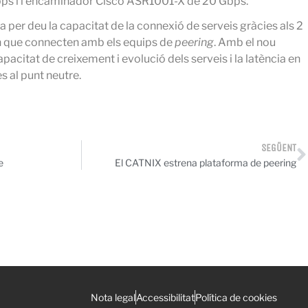
 i l’encaminador Cisco ASR1001-X de 20 Gbps.
 per deu la capacitat de la connexió de serveis gràcies als 2
 que connecten amb els equips de
peering
. Amb el nou
apacitat de creixement i evolució dels serveis i la latència en
s al punt neutre.
SEGÜENT
e
El CATNIX estrena plataforma de peering
Nota legal
Accessibilitat
Política de cookies