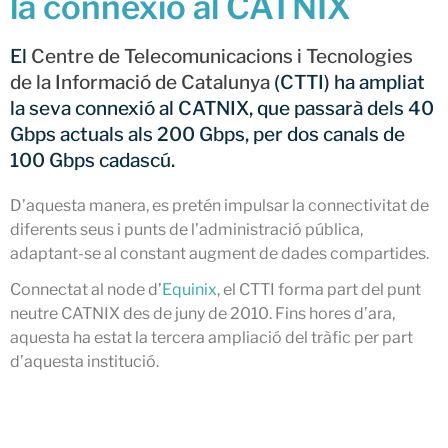
la connexió al CATNIX
CATNIX
Xerrada sobre l’evolució cap a
El
Centre de Telecomunicacions i Tecnologies
l’automatització de xarxes, del
de la Informació de Catalunya
(CTTI) ha ampliat
BGP a la intel·ligència artificial
la seva connexió al CATNIX, que passarà dels 40
El CATNIX renova el servidor
Gbps actuals als 200 Gbps, per dos canals de
arrel J de DNS
100 Gbps cadascú.
D’aquesta manera, es pretén impulsar la connectivitat de
diferents seus i punts de l’administració pública,
juliol 2026
adaptant-se al constant augment de dades compartides.
juny 2026
Connectat al node d’
Equinix
, el CTTI forma part del punt
abril 2026
neutre CATNIX des de juny de 2010. Fins hores d’ara,
febrer 2026
aquesta ha estat la tercera ampliació del tràfic per part
desembre 2025
d’aquesta institució.
novembre 2025
octubre 2025
juliol 2025