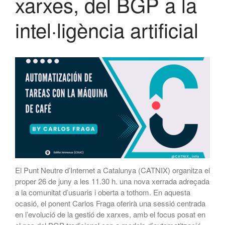
xarxes, del BGP a la
CATNIX
intel·ligència artificial
Xerrada sobre l’evolució cap a
l’automatització de xarxes, del
BGP a la intel·ligència artificial
El CATNIX renova el servidor
arrel J de DNS
juliol 2026
juny 2026
abril 2026
febrer 2026
El Punt Neutre d’Internet a Catalunya (CATNIX) organitza el
desembre 2025
proper 26 de juny a les 11.30 h. una nova xerrada adreçada
a la comunitat d’usuaris i oberta a tothom. En aquesta
novembre 2025
ocasió, el ponent Carlos Fraga oferirà una sessió centrada
octubre 2025
en l’evolució de la gestió de xarxes, amb el focus posat en
juliol 2025