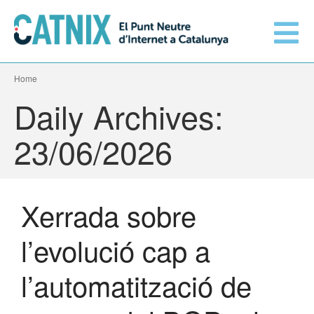
Home
Connecta’t
Daily Archives:
Serveis
23/06/2026
Xarxes connectades
Xerrada sobre
Informació tècnica
Orange amplia la seva
l’evolució cap a
connexió al CATNIX
El CATNIX
Guifi.net consolida la seva
l’automatització de
connectivitat al CATNIX amb la
migració a Templus
Netcloudify es connecta al