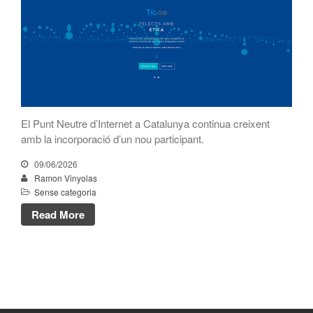
CATNIX
Xerrada sobre l’evolució cap a
l’automatització de xarxes, del
BGP a la intel·ligència artificial
El CATNIX renova el servidor
arrel J de DNS
El Punt Neutre d’Internet a Catalunya continua creixent
amb la incorporació d’un nou participant.
juliol 2026
09/06/2026
Ramon Vinyolas
juny 2026
Sense categoria
abril 2026
Read More
febrer 2026
desembre 2025
novembre 2025
octubre 2025
juliol 2025