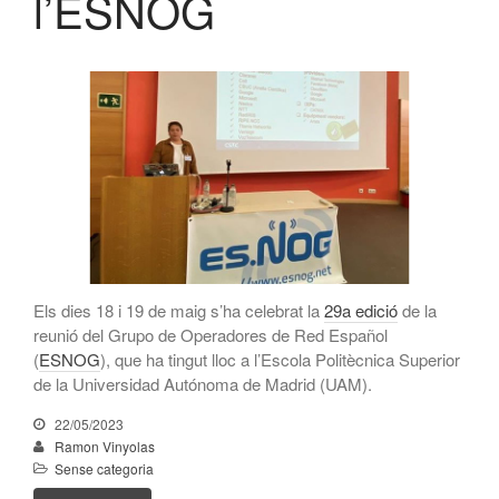
l’ESNOG
CATNIX
Xerrada sobre l’evolució cap a
l’automatització de xarxes, del
BGP a la intel·ligència artificial
El CATNIX renova el servidor
arrel J de DNS
juliol 2026
juny 2026
Els dies 18 i 19 de maig s’ha celebrat la
29a edició
de la
abril 2026
reunió del Grupo de Operadores de Red Español
(
ESNOG
), que ha tingut lloc a l’Escola Politècnica Superior
febrer 2026
de la Universidad Autónoma de Madrid (UAM).
desembre 2025
22/05/2023
novembre 2025
Ramon Vinyolas
octubre 2025
Sense categoria
juliol 2025