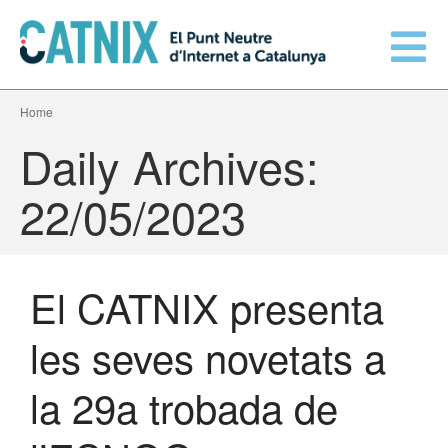
Home
Connecta’t
Daily Archives:
Serveis
22/05/2023
Xarxes connectades
El CATNIX presenta
Informació tècnica
Orange amplia la seva
les seves novetats a
connexió al CATNIX
El CATNIX
Guifi.net consolida la seva
la 29a trobada de
connectivitat al CATNIX amb la
migració a Templus
Netcloudify es connecta al