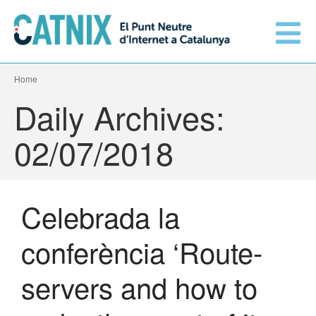
Home
Connecta’t
Daily Archives:
Serveis
02/07/2018
Xarxes connectades
Celebrada la
Informació tècnica
Orange amplia la seva
conferència ‘Route-
connexió al CATNIX
El CATNIX
Guifi.net consolida la seva
servers and how to
connectivitat al CATNIX amb la
migració a Templus
Netcloudify es connecta al