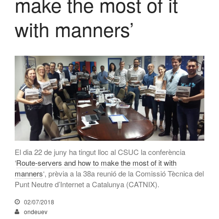
make the most of it
CATNIX
with manners’
Xerrada sobre l’evolució cap a
l’automatització de xarxes, del
BGP a la intel·ligència artificial
El CATNIX renova el servidor
arrel J de DNS
juliol 2026
juny 2026
abril 2026
El dia 22 de juny ha tingut lloc al CSUC la conferència
febrer 2026
‘
Route-servers and how to make the most of it with
manners
‘, prèvia a la 38a reunió de la Comissió Tècnica del
desembre 2025
Punt Neutre d’Internet a Catalunya (CATNIX).
novembre 2025
octubre 2025
02/07/2018
ondeuev
juliol 2025