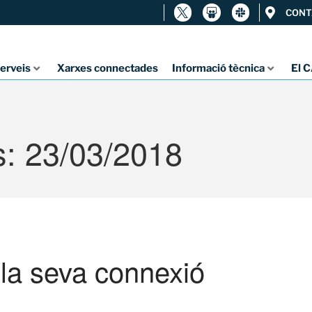
CONT
erveis
Xarxes connectades
Informació tècnica
El 
s: 23/03/2018
 la seva connexió