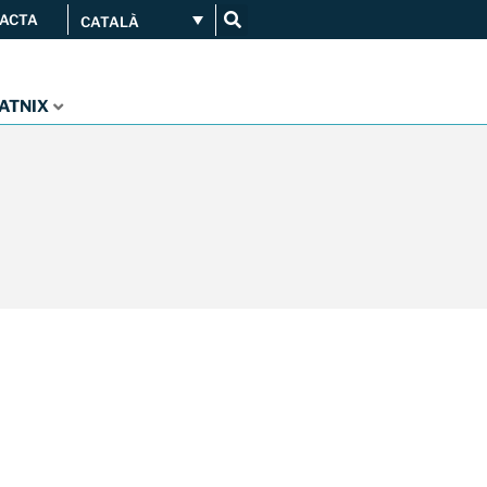
ACTA
CATALÀ
Connecta’t
Serveis
...
CATNIX
Orange amplia la seva
connexió al CATNIX
Guifi.net consolida la seva
connectivitat al CATNIX amb la
migració a Templus
Netcloudify es connecta al